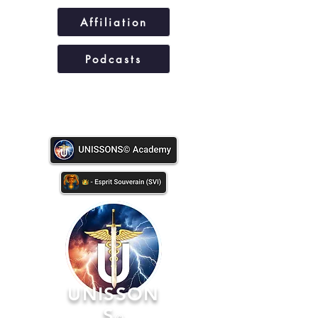
Affiliation
Podcasts
UNISSONS©
UNISSON
S
©