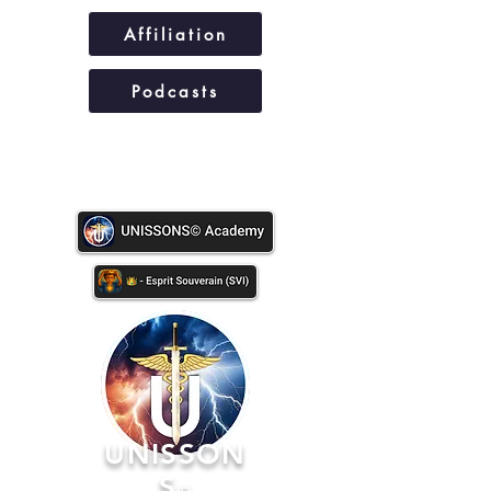
Affiliation
Podcasts
UNISSONS©
UNISSON
S
©