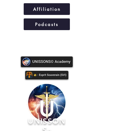
Affiliation
Podcasts
UNISSONS©
UNISSON
S
©