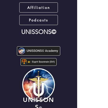
Affiliation
Podcasts
UNISSONS©
UNISSON
S
©