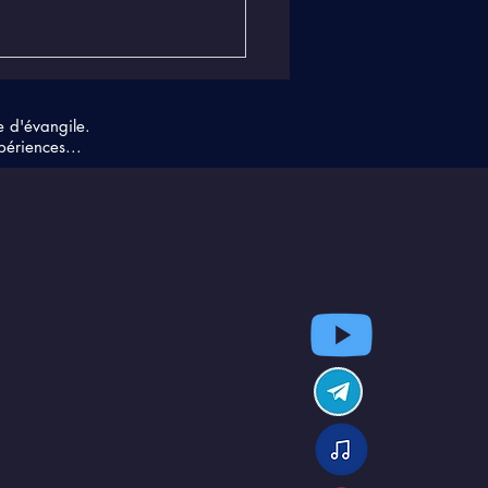
e d'évangile.
périences...
égrégores, ou la
sance de
festation du groupe !