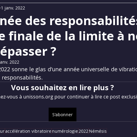
1 janv. 2022
UM
Replays Webinaires
La Lettre du Son©
née des responsabilité
e finale de la limite à 
épasser ?
janv. 2022
22 sonne le glas d'une année universelle de vibrati
 responsabilités. 
Vous souhaitez en lire plus ?
z-vous à unissons.org pour continuer à lire ce post exclusi
S'abonner
eur
accélération vibratoire
numérologie
2022
Némésis