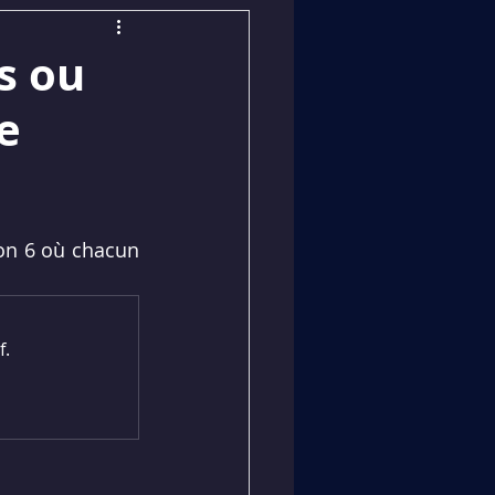
s ou
ne
on 6 où chacun 
f.