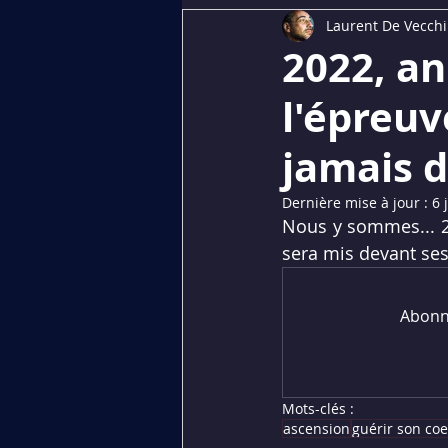
Laurent De Vecchi
Dédiés aux membres
PREMI
2022, an
l'épreuv
jamais d
Dernière mise à jour :
6 
Nous y sommes... 20
sera mis devant ses
Abonne
Mots-clés :
ascension
guérir son co