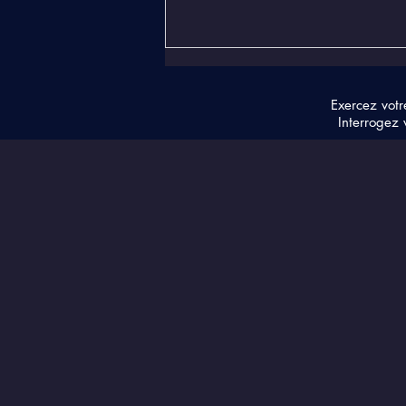
Exercez votr
Interrogez 
Vibralisation de la Source
Centrale Alcyone