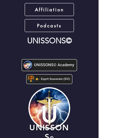
Affiliation
Podcasts
UNISSONS©
UNISSON
S
©