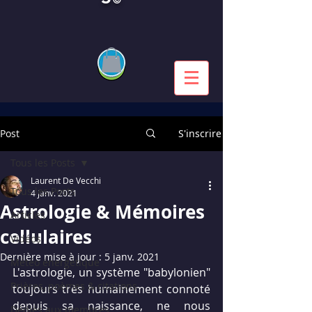
Post
S'inscrire
Tous les Posts
Laurent De Vecchi
Tous les Posts
4 janv. 2021
Astrologie & Mémoires
Articles
cellulaires
Vidéos
Dernière mise à jour :
5 janv. 2021
Météo énergétique
L'astrologie, un système "babylonien" 
Prières, poèmes & citations
toujours très humainement connoté 
depuis sa naissance, ne nous 
Dédiés aux membres