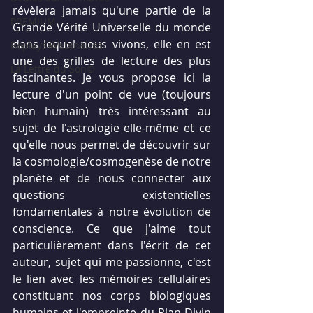
révèlera jamais qu'une partie de la 
PREMIUM
Grande Vérité Universelle du monde 
dans lequel nous vivons, elle en est 
Replays Webinaires
une des grilles de lecture des plus 
La Lettre du Son©
fascinantes. Je vous propose ici la 
lecture d'un point de vue (toujours 
bien humain) très intéressant au 
sujet de l'astrologie elle-même et ce 
qu'elle nous permet de découvrir sur 
la cosmologie/cosmogenèse de notre 
planète et de nous connecter aux 
questions existentielles 
fondamentales à notre évolution de 
conscience. Ce que j'aime tout 
particulièrement dans l'écrit de cet 
auteur, sujet qui me passionne, c'est 
le lien avec les mémoires cellulaires 
constituant nos corps biologiques 
humains et l'empreinte du Plan Divin 