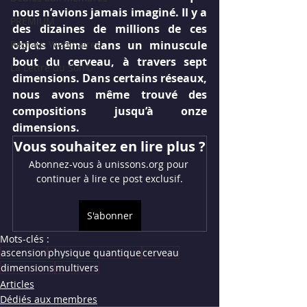
nous n’avions jamais imaginé. Il y a 
PREMIUM
des dizaines de millions de ces 
Replays Webinaires
objets même dans un minuscule 
bout du cerveau, à travers sept 
La Lettre du Son©
dimensions. Dans certains réseaux, 
nous avons même trouvé des 
compositions jusqu’à onze 
dimensions.
Vous souhaitez en lire plus ?
Abonnez-vous à unissons.org pour 
continuer à lire ce post exclusif.
S'abonner
Mots-clés :
ascension
physique quantique
cerveau
dimensions
multivers
Articles
Dédiés aux membres