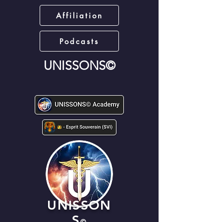
Affiliation
Podcasts
UNISSONS©
UNISSON
S
©