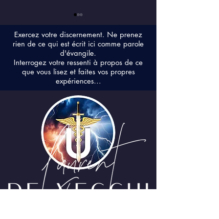
Exercez votre discernement. Ne prenez
rien de ce qui est écrit ici comme parole
d'évangile.
Interrogez votre ressenti à propos de ce
que vous lisez et faites vos propres
expériences...
À quoi ressemble
Gregg Braden &
réellement la vie
Maharishi
extraterrestre ?