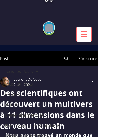
Post
S'inscrire
Tous les Posts
Laurent De Vecchi
Tous les Posts
2 oct. 2021
Des scientifiques ont
Articles
découvert un multivers
Vidéos
à 11 dimensions dans le
Météo énergétique
cerveau humain
Prières, poèmes & citations
Nous avons trouvé un monde que 
Dédiés aux membres