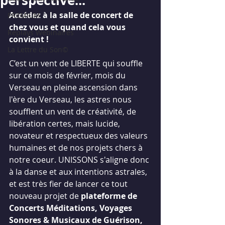
Accédez à la salle de concert de 
PREMIUM
chez vous et quand cela vous 
Replays Webinaires
convient !
La Lettre du Son©
C’est un vent de LIBERTE qui souffle 
sur ce mois de février, mois du 
Verseau en pleine ascension dans 
l'ère du Verseau, les astres nous 
soufflent un vent de créativité, de 
libération certes, mais lucide, 
novateur et respectueux des valeurs 
humaines et de nos projets chers à 
notre coeur. UNISSONS s'aligne donc 
à la danse et aux intentions astrales, 
et est très fier de lancer ce tout 
nouveau projet de 
plateforme de 
Concerts Méditations, ​Voyages 
Sonores & Musicaux de Guérison, 