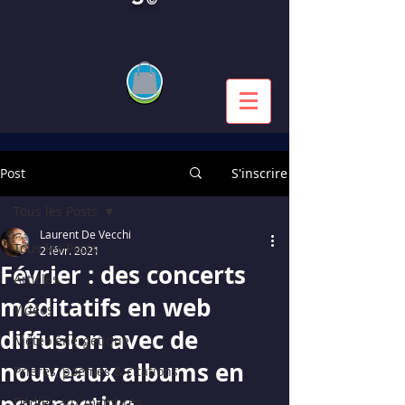
Post
S'inscrire
Tous les Posts
Laurent De Vecchi
Tous les Posts
2 févr. 2021
Février : des concerts
Articles
méditatifs en web
Vidéos
diffusion avec de
Météo énergétique
nouveaux albums en
Prières, poèmes & citations
perspective...
Dédiés aux membres