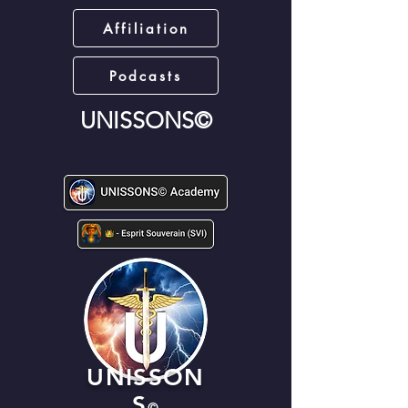
Affiliation
Podcasts
UNISSONS©
UNISSON
S
©