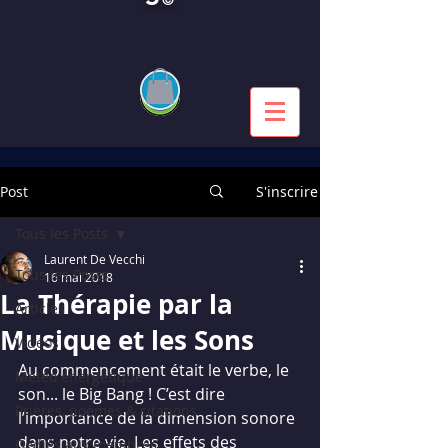
Post
S'inscrire
Tous les Posts
Laurent De Vecchi
Tous les Posts
16 mai 2018
La Thérapie par la
Articles
Musique et les Sons
Vidéos
Au commencement était le verbe, le 
Météo énergétique
son... le Big Bang ! C’est dire 
Prières, poèmes & citations
l’importance de la dimension sonore 
dans notre vie. Les effets des 
Dédiés aux membres