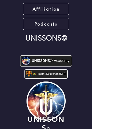
Affiliation
Podcasts
UNISSONS©
UNISSON
S
©