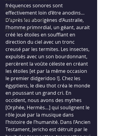
fréquences sonores sont 
PREMIUM
effectivement loin d’être anodins…
Replays Webinaires
D’après les aborigènes d’Australie, 
l’homme primordial, un géant, aurait 
La Lettre du Son©
créé les étoiles en soufflant en 
direction du ciel avec un tronc 
creusé par les termites. Les insectes, 
expulsés avec un son bourdonnant, 
percèrent la voûte céleste en créant 
les étoiles [et par la même occasion 
le premier didgeridoo !]. Chez les 
égyptiens, le dieu thot créa le monde 
en poussant un grand cri. En 
occident, nous avons des mythes 
[Orphée, Hermès…] qui soulignent le 
rôle joué par la musique dans 
l’histoire de l’humanité. Dans l’Ancien 
Testament, Jericho est détruit par le 