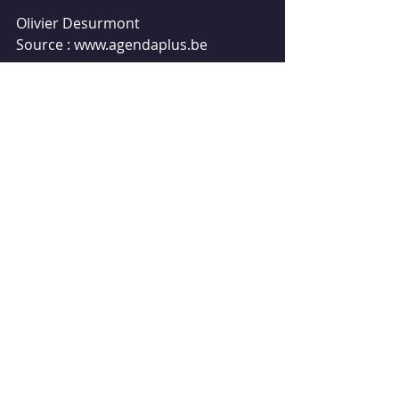
Olivier Desurmont
Source : www.agendaplus.be
Références : Campbell Don, «L’effet 
Mozart», Le Jour Editeur - Bence 
Léon, Mereaux Max, «Guide pratique 
de musicothérapie», Éditions 
Dangles - Perret Daniel, «Les effets 
subtils de la musique», Le Souffle 
d’Or.
Mots-clés :
sonothérapie
son
musique
musicothérapie
sound therapy
Articles