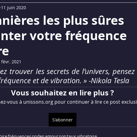
11 juin 2020
UM
Replays Webinaires
La Lettre du Son©
nières les plus sûres
nter votre fréquence
re
 févr. 2021
ez trouver les secrets de l’univers, pensez
fréquence et de vibration. » -Nikola Tesla
Vous souhaitez en lire plus ?
z-vous à unissons.org pour continuer à lire ce post exclusi
S'abonner
oire
fréquences
ondes
amour
son
taux vibratoire