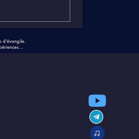
e d'évangile.
périences...
ivers n'est fait que
des en mouvement. Il
iste rien d'autre que
vibrations !