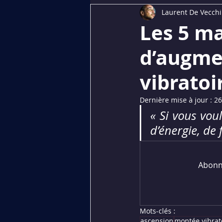
Laurent De Vecchi
Dédiés aux membres
PREMI
Les 5 ma
d’augme
vibratoi
Dernière mise à jour :
26
« Si vous voul
d’énergie, de 
Abonne
Mots-clés :
ascension
montée vibrat