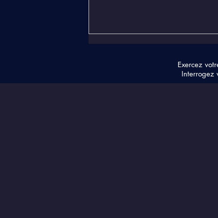
Exercez votr
Interrogez 
Changements vibratoires
et inconforts actuels...