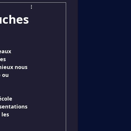
uches
eaux 
es 
mieux nous 
 ou 
école 
sentations 
 les 