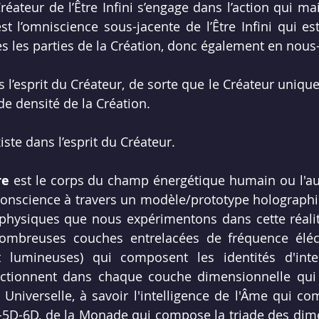
réateur de l’Être Infini s’engage dans l’action qui main
est l’omniscience sous-jacente de l’Être Infini qui es
es les parties de la Création, donc également en nou
s l’esprit du Créateur, de sorte que le Créateur unique
de densité de la Création.
iste dans l’esprit du Créateur.
re
 est le corps du champ énergétique humain ou l'au
onscience
 à travers un modèle/prototype holographi
physiques que nous expérimentons dans cette réalité 
mbreuses couches entrelacées de fréquence éléc
 lumineuses) qui composent les identités d'intel
 Universelle
, à savoir l'intelligence de l'
Âme
 qui com
5D-6D, de la 
Monade
 qui compose la triade des di