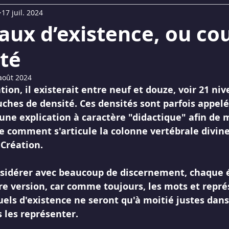
17 juil. 2024
UM
Replays Webinaires
La Lettre du Son©
aux d’existence, ou co
té
août 2024
tion, il existerait entre neuf et douze, voir 21 niv
uches de densité. Ces densités sont parfois appelé
une explication à caractère "didactique" afin de 
e comment s'articule la colonne vertébrale divine
 Création. 
onsidérer avec beaucoup de discernement, chaque 
re version, car comme toujours, les mots et repré
uels d'existence ne seront qu'à moitié justes dans
 les représenter.