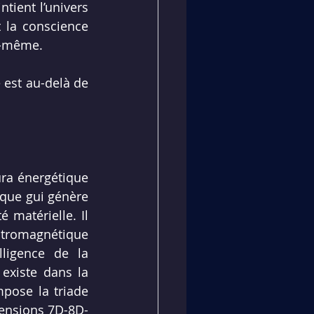
tient l’univers 
t la conscience 
s-même.
 est au-delà de 
ra énergétique 
que gui génère 
matérielle. Il 
tromagnétique 
ligence de la 
conscience qui fonctionnent dans chaque couche dimensionnelle qui existe dans la 
pose la triade 
mensions 7D-8D-