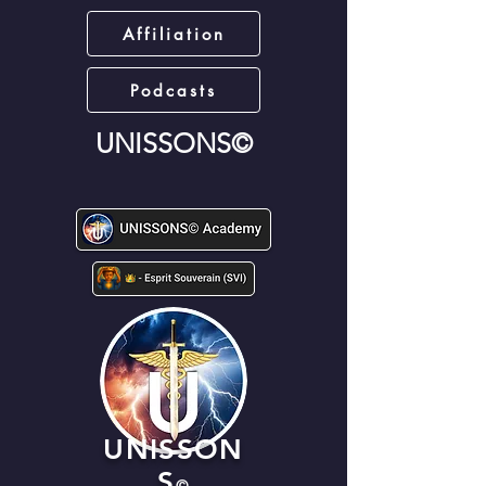
Affiliation
Podcasts
UNISSONS©
UNISSON
S
©