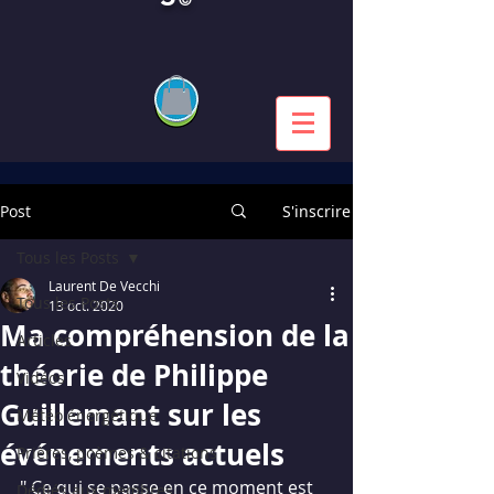
Post
S'inscrire
Tous les Posts
Laurent De Vecchi
Tous les Posts
13 oct. 2020
Ma compréhension de la
Articles
théorie de Philippe
Vidéos
Guillemant sur les
Météo énergétique
événements actuels
Prières, poèmes & citations
" Ce qui se passe en ce moment est 
Dédiés aux membres