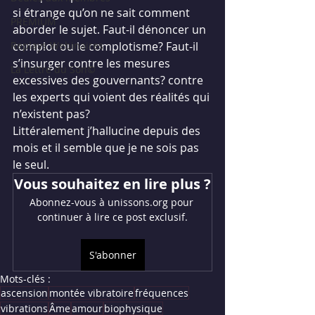
si étrange qu’on ne sait comment 
PREMIUM
aborder le sujet. Faut-il dénoncer un 
Replays Webinaires
complot ou le complotisme? Faut-il 
s’insurger contre les mesures 
La Lettre du Son©
excessives des gouvernants? contre 
les experts qui voient des réalités qui 
n’existent pas?
Littéralement j’hallucine depuis des 
mois et il semble que je ne sois pas 
le seul.
Vous souhaitez en lire plus ?
Abonnez-vous à unissons.org pour 
continuer à lire ce post exclusif.
S'abonner
Mots-clés :
ascension
montée vibratoire
fréquences
vibrations
Âme
amour
biophysique