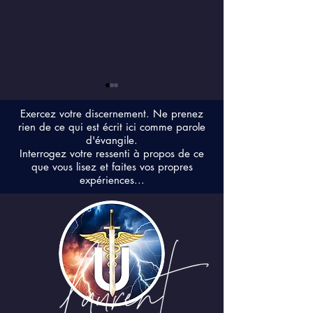
Exercez votre discernement. Ne prenez
rien de ce qui est écrit ici comme parole
d'évangile.
Interrogez votre ressenti à propos de ce
que vous lisez et faites vos propres
expériences...
LA PEUR v/s LA
Les entendez-vous
chanter pour nous ?