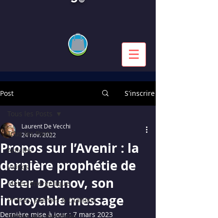
Post
S'inscrire
Tous les Posts
Laurent De Vecchi
Tous les Posts
24 nov. 2022
Propos sur l’Avenir : la
Articles
dernière prophétie de
Vidéos
Peter Deunov, son
Météo énergétique
incroyable message
Prières, poèmes & citations
Dernière mise à jour :
7 mars 2023
Dédiés aux membres