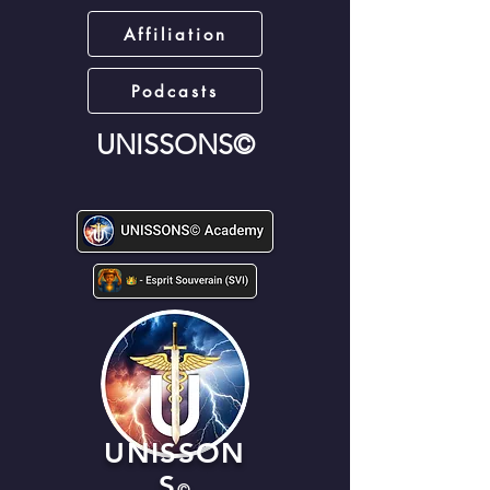
Affiliation
Podcasts
UNISSONS©
UNISSON
S
©