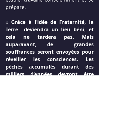
prépare. 
« 
Grâce à l’idée de Fraternité, la 
Terre  deviendra un lieu béni, et 
cela ne tardera pas. Mais 
auparavant, de  grandes 
souffrances seront envoyées pour 
réveiller les consciences. Les  
péchés accumulés durant des 
milliers d’années devront être 
rachetés. La  vague ardente 
émanant d’En Haut contribuera à 
liquider le karma des  peuples.
La libération ne peut être 
davantage remise. L’humanité  doit 
se préparer pour les grandes 