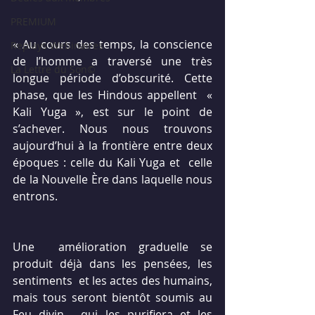
PREMIUM
« Au cours des temps, la conscience 
Replays Webinaires
de l’homme a traversé une très  
La Lettre du Son©
longue période d’obscurité. Cette 
phase, que les Hindous appellent  « 
Kali Yuga », est sur le point de 
s’achever. Nous nous trouvons  
aujourd’hui à la frontière entre deux 
époques : celle du Kali Yuga et  celle 
de la Nouvelle Ère dans laquelle nous 
entrons.
Une  amélioration graduelle se 
produit déjà dans les pensées, les 
sentiments  et les actes des humains, 
mais tous seront bientôt soumis au 
Feu divin,  qui les purifiera et les 