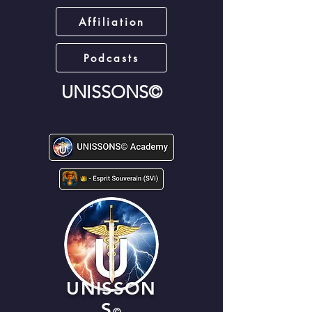
Affiliation
Podcasts
UNISSONS©
UNISSON
S
©