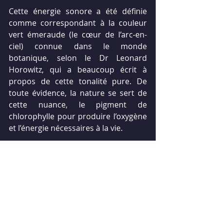
Cette énergie sonore a été définie 
comme correspondant à la couleur 
vert émeraude (le cœur de l’arc-en-
ciel) connue dans le monde 
botanique, selon le Dr Leonard 
Horowitz, qui a beaucoup écrit à 
propos de cette tonalité pure. De 
toute évidence, la nature se sert de 
cette nuance, le pigment de 
chlorophylle pour produire l’oxygène 
et l’énergie nécessaires à la vie.
Selon le Dr Horowitz, les résultats de 
l’étude de Hutchinson sont très 
prometteurs, puisqu’ils ont été 
certifiés par le laboratoire d’essais 
d’analyse chimique, le “
Analytical 
Chemical Testing Laboratory, Inc.
” de 