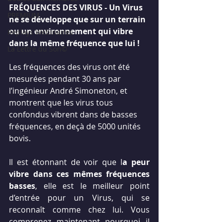
FRÉQUENCES DES VIRUS - Un Virus 
PREMIUM
ne se développe que sur un terrain 
ou un environnement qui vibre 
Replays Webinaires
dans la même fréquence que lui !
La Lettre du Son©
Les fréquences des virus ont été 
mesurées pendant 30 ans par 
l’ingénieur André Simoneton, et 
montrent que les virus tous 
confondus vibrent dans de basses 
fréquences, en deçà de 5000 unités 
bovis.
Il est étonnant de voir que l
a peur 
vibre dans ces mêmes fréquences 
basses
, elle est le meilleur point 
d’entrée pour un Virus, qui se 
reconnaît comme chez lui. Vous 
comprenez maintenant pourquoi il 