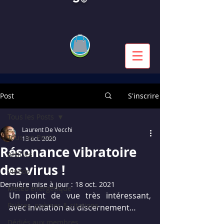
Post
S'inscrire
Tous les Posts
Laurent De Vecchi
Tous les Posts
13 oct. 2020
Résonance vibratoire
Articles
des virus !
Vidéos
Dernière mise à jour :
18 oct. 2021
Météo énergétique
Un point de vue très intéressant, 
Prières, poèmes & citations
avec invitation au discernement…
Dédiés aux membres