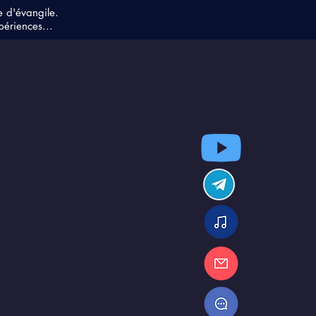
e d'évangile.
périences...
o : météo
gétique au 15.12.2020