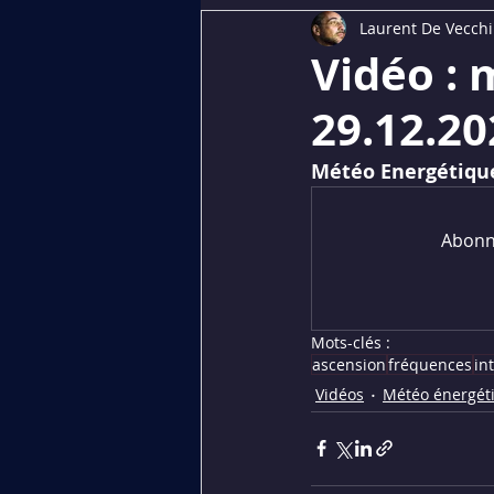
Laurent De Vecchi
Dédiés aux membres
PREMI
Vidéo :
29.12.20
Météo Energétique
Abonne
Mots-clés :
ascension
fréquences
in
Vidéos
Météo énergét