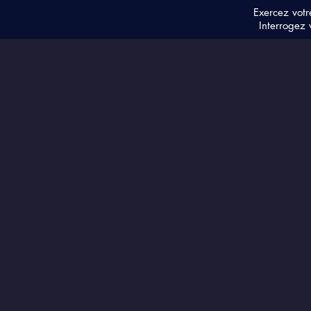
Exercez votr
Interrogez 
Notre Grand Soleil Central
Galactique &
l'Accélération Vibratoire
de la Terre