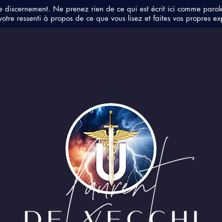
e discernement. Ne prenez rien de ce qui est écrit ici comme parol
votre ressenti à propos de ce que vous lisez et faites vos propres ex
Webinaire : Nouvelle
Vidé
Vision, Ascension 2021
éner
Activation Pinéale par le
Son...