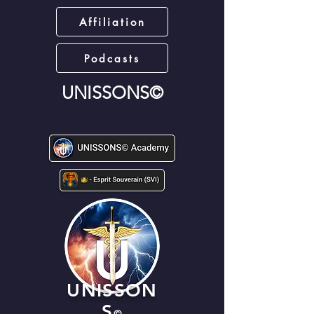
Affiliation
Podcasts
UNISSONS©
UNISSON
S
©