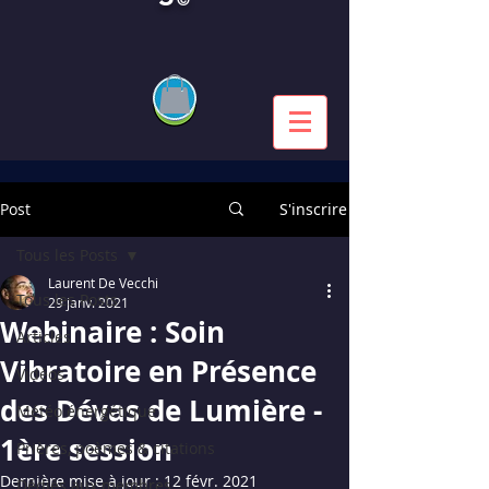
Post
S'inscrire
Tous les Posts
Laurent De Vecchi
Tous les Posts
29 janv. 2021
Webinaire : Soin
Articles
Vibratoire en Présence
Vidéos
des Dévas de Lumière -
Météo énergétique
1ère session
Prières, poèmes & citations
Dernière mise à jour :
12 févr. 2021
Dédiés aux membres