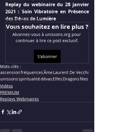
Replay du webinaire du 28 janvier 
PREMIUM
2021 : Soin Vibratoire en Présence 
des Dévas de Lumière
Replays Webinaires
Vous souhaitez en lire plus ?
La Lettre du Son©
Abonnez-vous à unissons.org pour 
continuer à lire ce post exclusif.
S'abonner
Mots-clés :
ascension
fréquences
Âme
Laurent De Vecchi
unissons
spiritualité
dévas
Elfes
Dragons
fées
Vidéos
PREMIUM
Replays Webinaires