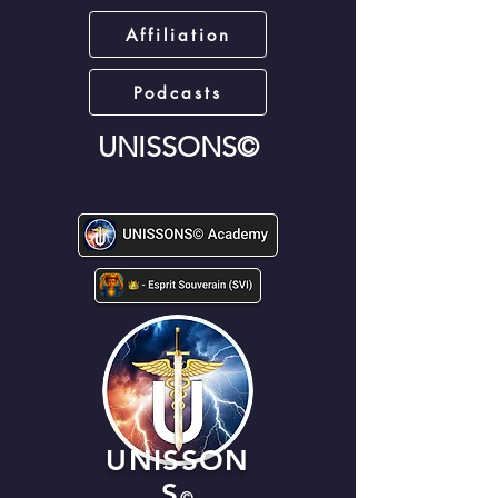
Affiliation
Podcasts
UNISSONS©
UNISSON
S
©