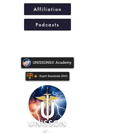
Affiliation
Podcasts
UNISSONS©
UNISSON
S
©