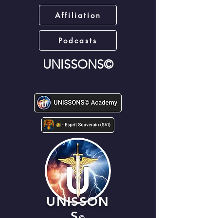
Affiliation
Podcasts
UNISSONS©
UNISSON
S
©