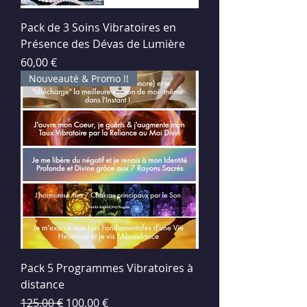
Pack de 3 Soins Vibratoires en
Présence des Dévas de Lumière
Prix
60,00 €
Nouveauté & Promo !!
Pack 5 Programmes Vibratoires à
distance
Prix original
Prix promotionnel
125,00 €
100,00 €