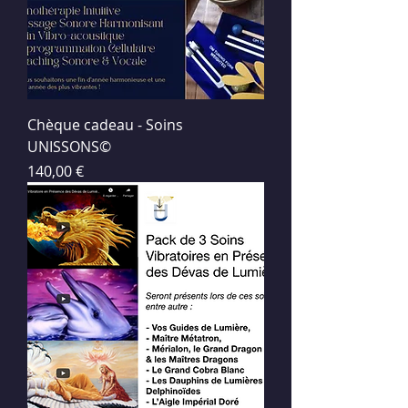
Chèque cadeau - Soins
UNISSONS©
Prix
140,00 €