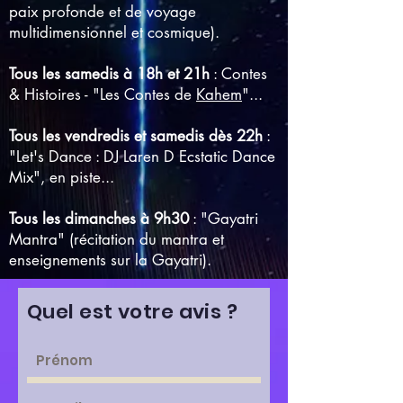
paix profonde et de voyage
multidimensionnel et cosmique).
Tous les samedis à 18h et 21h
: Contes
& Histoires - "Les Contes de
Kahem
"...
Tous les vendredis et samedis dès 22h
:
"Let's Dance : DJ Laren D Ecstatic Dance
Mix", en piste...
Tous les dimanches à 9h30
: "Gayatri
Mantra" (récitation du mantra et
enseignements
sur la Gayatri
)
.
Quel est votre avis ?