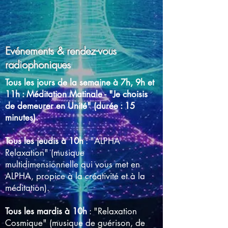
Evénements & rendez-vous
radiophoniques
Tous les jours de la semaine à 7h, 9h et
11h : Méditation Matinale - "Je choisis
de demeurer en Unité" (durée : 15
minutes).
Tous les jeudis à 10h
: "ALPHA
Relaxation" (musique
multidimensionnelle qui vous met en
ALPHA, propice à la créativité et à la
méditation).
Tous les mardis à 10h
: "Relaxation
Cosmique" (musique de guérison, de