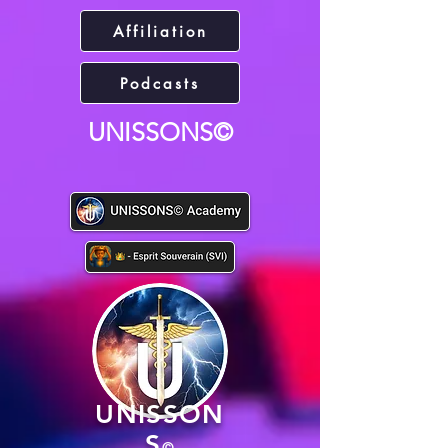
Affiliation
Podcasts
UNISSONS©
UNISSON
S
©