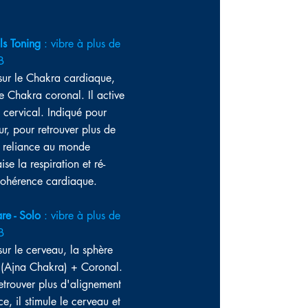
s Toning
: vibre à plus de
B
 sur le Chakra cardiaque,
 le Chakra coronal.
Il active
e cervical. Indiqué pour
ur, pour retrouver plus de
e reliance au monde
aise la respiration et ré-
cohérence cardiaque.
re - Solo
: vibre à plus de
B
sur le cerveau, la sphère
(Ajna Chakra) + Coronal.
etrouver plus d'alignement
ce, il stimule le cerveau et