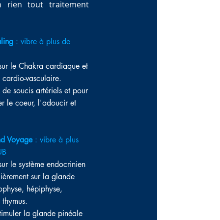
 rien tout traitement
ling
: vibre à plus de
 sur le Chakra cardiaque et
e
cardio-vasculaire.
 de soucis artériels et pour
r le coeur, l'adoucir et
nd Voyage
: vibre à plus
UB
 sur le système endocrinien
ulièrement sur la glande
ophyse, hépiphyse,
 thymus.
timuler la glande pinéale