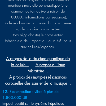
manière structurelle ou chaotique (une
communication active à raison de
100.000 informations par seconde),
indépendamment du reste du corps même
si, de manière holistique (en
totalité/globalité) le corps entier
bénéficiera de l'impact qui aura été induit
aux cellules/organes.
A propos de la structure quantique de
la cellule...
A propos du Taux
-
Vibratoire...
A propos des multiples résonances
corporelles des sons et de la musique...
12. Reconnection
: vibre à plus de
1.800.000
UB
Impact positif sur le système hépatique