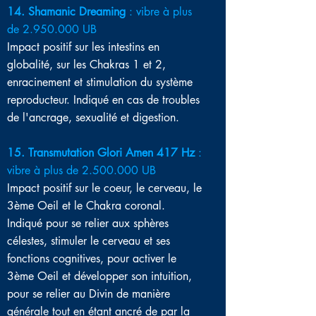
14. Shamanic Dreaming
: vibre à plus
de
2.950.000
UB
Impact positif sur les intestins en
globalité, sur les Chakras 1 et 2,
enracinement et stimulation du système
reproducteur. Indiqué en cas de troubles
de l'ancrage, sexualité et digestion.
15. Transmutation Glori Amen 417 Hz
:
vibre à plus de
2.500.000
UB
Impact positif sur le coeur, le cerveau, le
3ème Oeil et le Chakra coronal.
Indiqué pour se relier aux sphères
célestes, stimuler le cerveau et ses
fonctions cognitives, pour activer le
3ème Oeil et développer son intuition,
pour se relier au Divin de manière
générale tout en étant ancré de par la