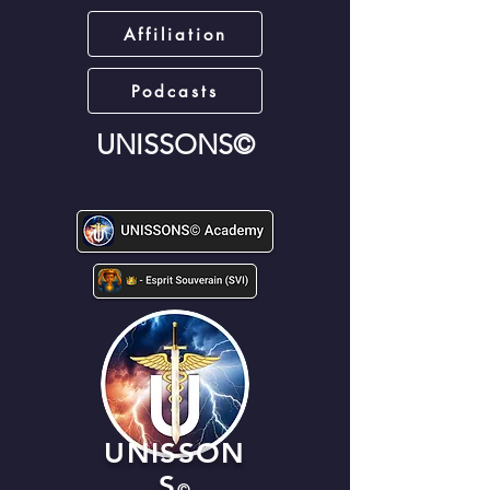
Affiliation
Podcasts
UNISSONS©
UNISSON
S
©