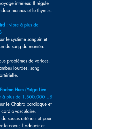
 voyage intérieur. Il régule
endocriniennes et le thymus.
ird
: vibre à plus de
B
sur le système sanguin et
tion du sang de manière
ous problèmes de varices,
 jambes lourdes, sang
artérielle.
Padme Hum (Yatga Live
re à plus de
1.500.000
UB
 sur le Chakra cardiaque et
e
cardio-vasculaire.
 de soucis artériels et pour
r le coeur, l'adoucir et