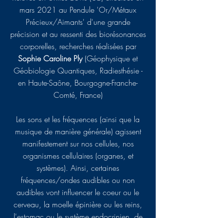
mars 2021 au Pendule 'Or/Métaux
Précieux/Aimants' d'une grande
précision
et au ressenti des biorésonances
corporelles, recherches réalisées par
Sophie Caroline Ply
(Géophysique et
Géobiologie Quantiques, Radiesthésie -
en Haute-Saône, Bourgogne-Franche-
Comté, France)
Les sons et les fréquences (ainsi que la
musique de manière générale) agissent
manifestement sur nos cellules, nos
organismes cellulaires (organes, et
systèmes). Ainsi, certaines
fréquences/ondes audibles ou non
audibles vont influencer le coeur ou le
cerveau, la moelle épinière ou les reins,
l'estomac ou le système endocrinien, de