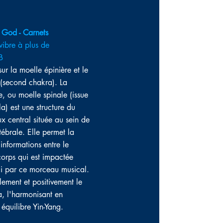
 God - Carnets
 vibre à plus de
B
sur la moelle épinière et le
(second chakra).
La
e, ou moelle spinale (issue
a) est une structure du
x central située au sein de
tébrale. Elle permet la
informations entre le
corps qui est impactée
ci par ce morceau musical.
lement et positivement le
, l'harmonisant en
 équilibre Yin-Yang.