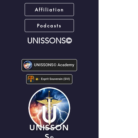
Affiliation
Podcasts
UNISSONS©
UNISSON
S
©