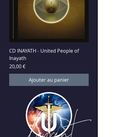
CD INAYATH - United People of
Inayath
Prix
20,00 €
Ajouter au panier