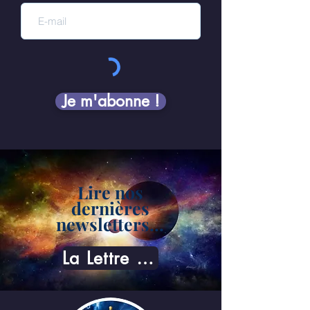
Je m'abonne !
Lire nos
dernières
newsletters...
La Lettre du Son©