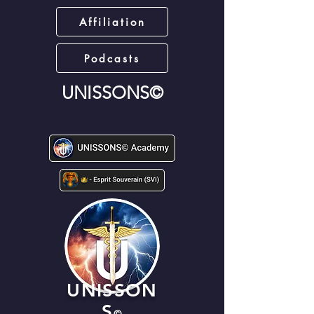
Affiliation
Podcasts
UNISSONS©
UNISSON
S
©