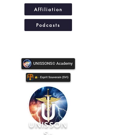
Affiliation
Podcasts
UNISSONS©
UNISSON
S
©