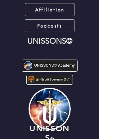
Affiliation
Podcasts
UNISSONS©
UNISSON
S
©