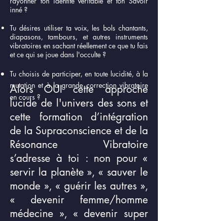
rayonner ton identité véritable et ton Savoir
inné ?
Tu désires utiliser ta voix, les bols chantants,
diapasons, tambours, et autres instruments
vibratoires en sachant réellement ce que tu fais
et ce qui se joue dans l'occulte ?
Tu choisis de participer, en toute lucidité, à la
mutation et à la grande correction vibratoire
Alors OUI cette approche
en cours ?
lucide de l'univers des sons et
cette formation d’intégration
de la Supraconscience et de la
Résonance Vibratoire
s’adresse à toi : non pour «
servir la planète », « sauver le
monde », « guérir les autres »,
« devenir femme/homme
médecine », « devenir super