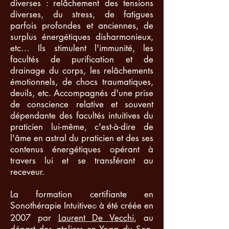
diverses : relâchement des tensions
diverses, du stress, de fatigues
parfois profondes et anciennes, de
surplus énergétiques disharmonieux,
etc… Ils stimulent l'immunité, les
facultés de purification et de
drainage du corps, les relâchements
émotionnels, de chocs traumatiques,
deuils, etc. Accompagnés d'une prise
de conscience relative et souvent
dépendante des facultés intuitives du
praticien lui-même, c'est-à-dire de
l'âme en astral du praticien et des ses
contenus énergétiques opérant à
travers lui et se transférant au
receveur.
La formation certifiante en
Sonothérapie Intuitive
à été créée en
©
2007 par
Laurent De Vecchi
, au
départ des ateliers en Yoga du Son,