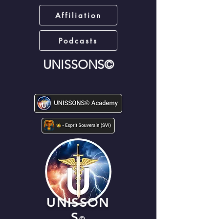
Affiliation
Podcasts
UNISSONS©
UNISSON
S
©