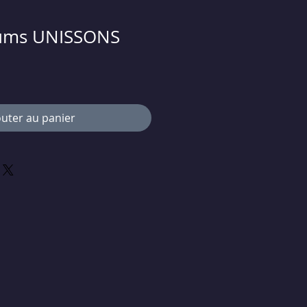
bums UNISSONS
ix
romotionnel
outer au panier