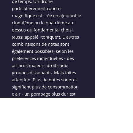
de temps. Un drone
particulièrement rond et
magnifique est créé en ajoutant le
cinquième ou le quatrième au-
dessus du fondamental choisi
(aussi appelé "tonique"). D'autres
combinaisons de notes sont
également possibles, selon les
préférences individuelles - des
accords majeurs droits aux
groupes dissonants. Mais faites
attention: Plus de notes sonores
signifient plus de consommation
d'air - un pompage plus dur est
nécessaire afin de maintenir un
son stable!
HISTOIRE