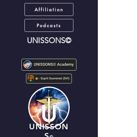
Affiliation
Podcasts
UNISSONS©
UNISSON
S
©