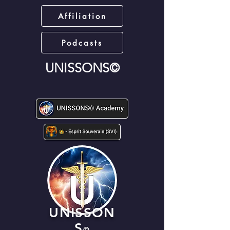
Affiliation
Podcasts
UNISSONS©
UNISSON
S
©