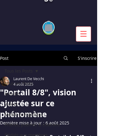
Post
S'inscrire
Tous les Posts
Laurent De Vecchi
Tous les Posts
4 août 2025
"Portail 8/8", vision
Articles
ajustée sur ce
Vidéos
phénomène
Météo énergétique
Dernière mise à jour :
6 août 2025
Prières, poèmes & citations
Dédiés aux membres