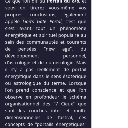
Ce que l’on dit du 
Portail du 8/8
, et 
vous en tirerez vous-même vos 
PREMIUM
propres conclusions, également 
Replays Webinaires
appelé 
Lion’s Gate Portal
, c'est que 
c'est avant tout un phénomène 
La Lettre du Son©
énergétique et spirituel populaire au 
sein des communautés et courants 
de pensées "new age", du 
développement personnel,  
d’astrologie et de numérologie. Mais 
il n’y a pas réellement de portail 
énergétique dans le sens ésotérique 
ou astrologique du terme. Lorsque 
l'on prend conscience et que l'on 
observe en profondeur le schéma 
organisationnel des "7 Cieux" que 
sont les couches inter et multi-
dimensionnelles de l'astral, ces 
concepts de "portails énergétiques" 