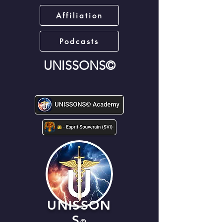
Affiliation
Podcasts
UNISSONS©
UNISSON
S
©