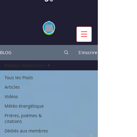
BLOG
S'inscrire
Replays Webinaires
Tous les Posts
Articles
Vidéos
Météo énergétique
Prières, poèmes &
citations
Dédiés aux membres