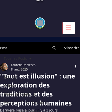
Post
S'inscrire
Tous les Posts
Laurent De Vecchi
Tous les Posts
8 janv. 2025
"Tout est illusion" : une
Articles
exploration des
Vidéos
traditions et des
Météo énergétique
perceptions humaines
Prières, poèmes & citations
Dernière mise à jour :
il y a 3 jours
Dédiés aux membres