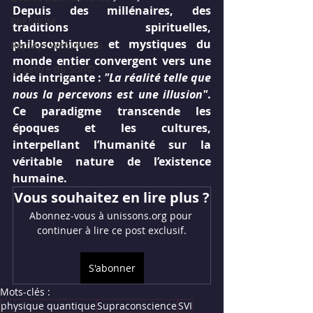
Depuis des millénaires, des 
PREMIUM
traditions spirituelles, 
philosophiques et mystiques du 
Replays Webinaires
monde entier convergent vers une 
La Lettre du Son©
idée intrigante : 
"La réalité telle que 
nous la percevons est une illusion"
. 
Ce paradigme transcende les 
époques et les cultures, 
interpellant l’humanité sur la 
véritable nature de l’existence 
humaine. 
Vous souhaitez en lire plus ?
Abonnez-vous à unissons.org pour 
continuer à lire ce post exclusif.
S'abonner
Mots-clés :
physique quantique
Supraconscience
SVI