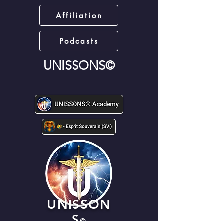
Affiliation
Podcasts
UNISSONS©
UNISSON
S
©