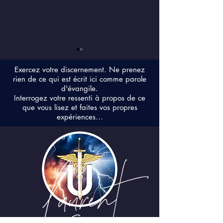
Exercez votre discernement. Ne prenez
rien de ce qui est écrit ici comme parole
d'évangile.
Interrogez votre ressenti à propos de ce
que vous lisez et faites vos propres
expériences...
La Supraconscience, un
Expérience Ga
exercice de style…
pour l’explorat
conscience