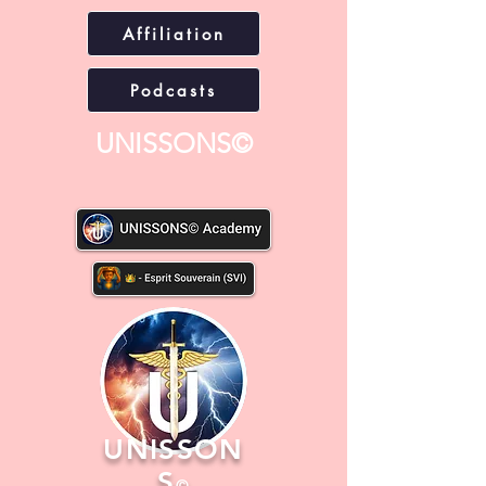
Affiliation
Podcasts
UNISSONS©
UNISSON
S
©