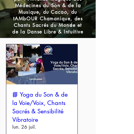
Médecines du Son & de la
Musique, du Cacao, du
tAMbOUR Chamanique, des
Chants Sacrés du Monde et
de la Danse Libre & Intuitive
📘 Yoga du Son & de
la Voie/Voix, Chants
Sacrés & Sensibilité
Vibratoire
lun. 26 juil.