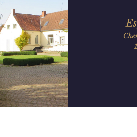
E
Che