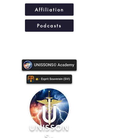
Affiliation
Podcasts
UNISSONS©
UNISSON
S
©