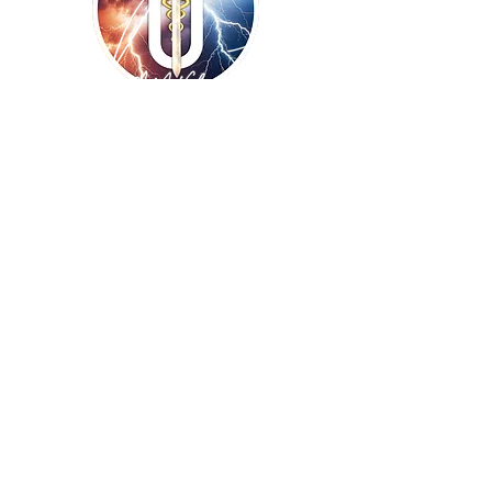
Copyright ©
2009-2026
UNISSONS - Laurent
De Vecchi :: tous droits réservés ! Site
réalisé par
BLUE WINGS Diffusion