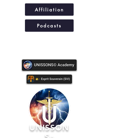
Affiliation
Podcasts
UNISSONS©
UNISSON
S
©