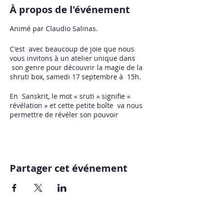
À propos de l'événement
Animé par Claudio Salinas.
C'est avec beaucoup de joie que nous
vous invitons à un atelier unique dans
son genre pour découvrir la magie de la
shruti box, samedi 17 septembre à 15h.
En Sanskrit, le mot « sruti » signifie «
révélation » et cette petite boîte va nous
permettre de révéler son pouvoir
guérisseur, ainsi que le pouvoir
guérisseur de notre propre voix.
Pendant trois heures d’atelier vous
apprendrez à vous familiariser avec
Partager cet événement
l’instrument, comment utiliser les clés et
comment jouer. Nous aborderons aussi
les accords de base ainsi que leur impact
au niveau énergétique.