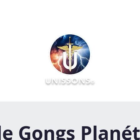
UNISSONS
©
RATOIRES
FORMATIONS
ÉVÉNEMENTS :: AGENDA & Réserv
e Gongs Planét