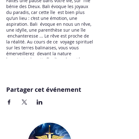
Faites une pause dans votre vie, sur l’île
bénie des Dieux. Bali évoque les joyaux
du paradis, car cette île est bien plus
qu’un lieu : c’est une émotion, une
aspiration. Bali évoque en nous un rêve,
une idylle, une parenthèse sur une île
enchanteresse ... Le rêve est proche de
la réalité. Au cours de ce voyage spirituel
sur les terres balinaises, vous vous
émerveillerez devant la nature
luxuriante de cette île d’une beauté
incomparable et d'une culture
envoûtante !
Entre lacs, forêts, montagnes, rizières,
Partager cet événement
volcans, plages de sable blanc… Partez à
la découverte de ce petit paradis sur
Terre où vit une population chaleureuse
et accueillante. Célèbre pour sa nature
luxuriante, ses plages, sa lumière et son
peuple souriant, Bali offre un instant de
grâce à tous ses visiteurs. Partez à la
rencontre de ces gens dont la spiritualité
rythme le quotidien.