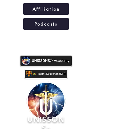
Affiliation
Podcasts
UNISSONS©
UNISSON
S
©