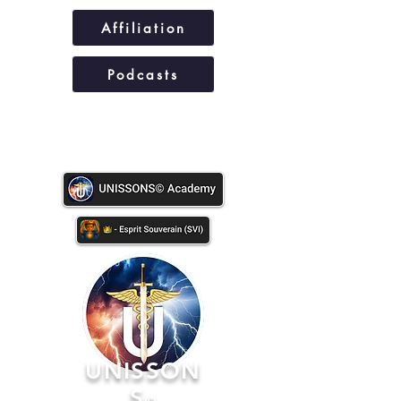
Affiliation
Podcasts
UNISSONS©
UNISSON
S
©