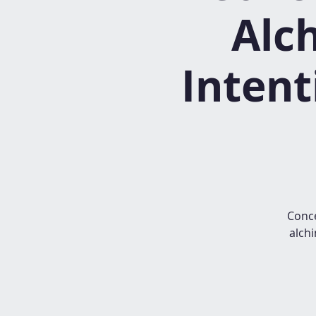
Alc
Intent
Conce
alchi