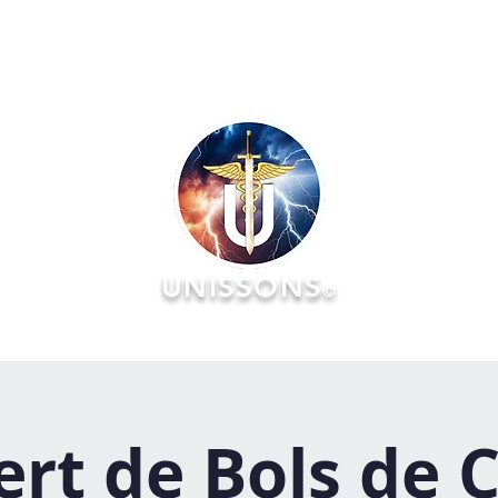
UNISSONS
©
RATOIRES
FORMATIONS
ÉVÉNEMENTS :: AGENDA & Réserv
rt de Bols de C