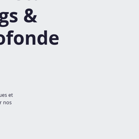
gs &
rofonde
ues et
er nos