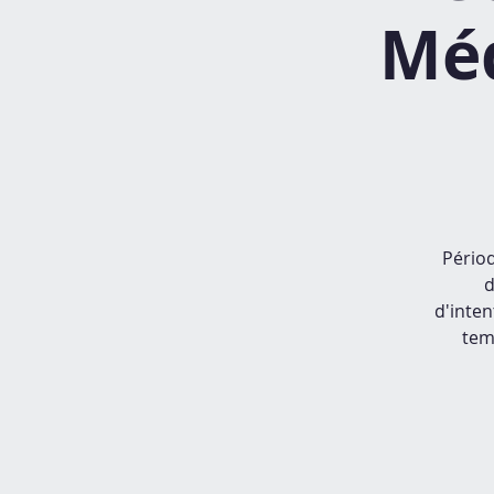
Méd
Périod
d
d'inte
tem