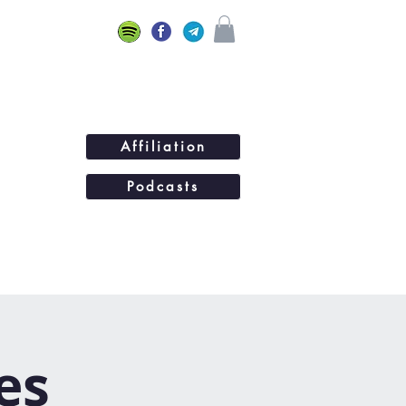
Affiliation
Podcasts
ations
BLOG
Plus...
es