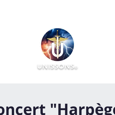
UNISSONS
©
RATOIRES
FORMATIONS
ÉVÉNEMENTS :: AGENDA & Réserv
oncert "Harpèg