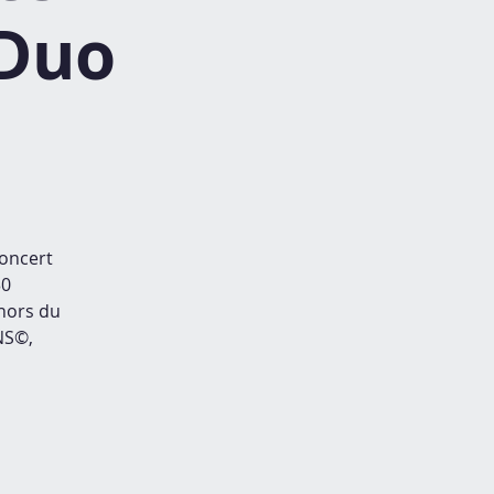
 Duo
Concert
30
hors du
NS©,