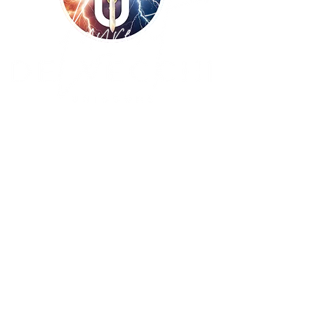
Copyright ©
2009-2026
UNISSONS - Laurent
De Vecchi :: tous droits réservés ! Site
réalisé par
BLUE WINGS Diffusion