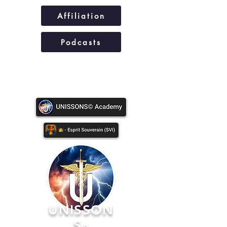
Affiliation
Podcasts
UNISSONS©
UNISSON
S
©