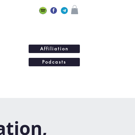
Affiliation
Podcasts
ations
BLOG
Plus...
ation,