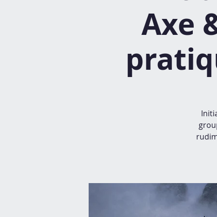
Axe &
pratiq
Init
group
rudim