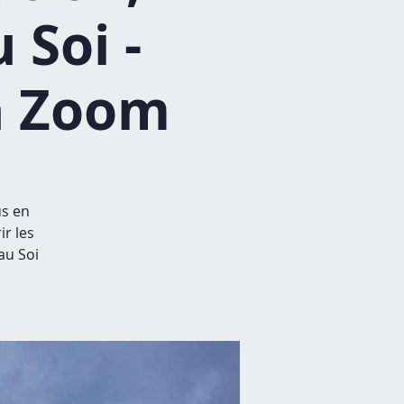
 Soi -
ia Zoom
us en
ir les
au Soi