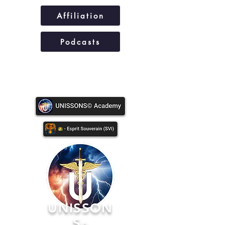
Affiliation
Podcasts
UNISSONS©
UNISSON
S
©