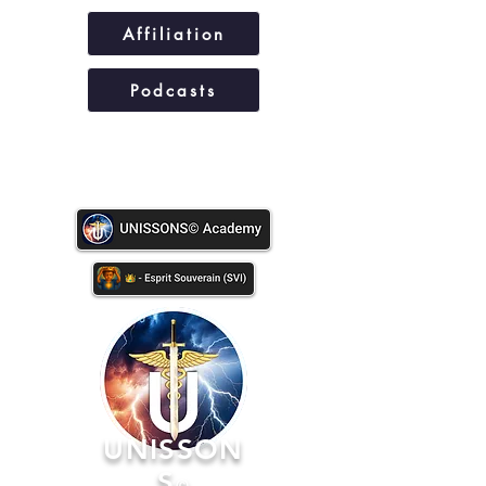
Affiliation
Podcasts
UNISSONS©
UNISSON
S
©