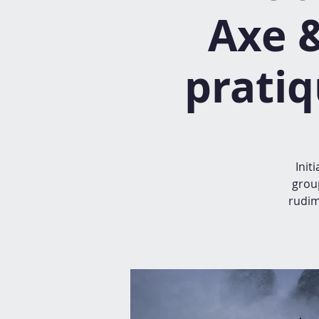
Axe &
pratiq
Init
group
rudim