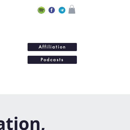
Affiliation
Podcasts
ations
BLOG
Plus...
ation,