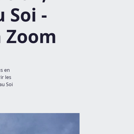
 Soi -
ia Zoom
us en
ir les
au Soi