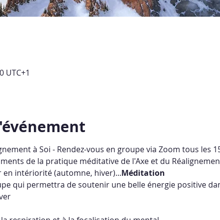
00 UTC+1
l'événement
lignement à Soi - Rendez-vous en groupe via Zoom tous les 1
udiments de la pratique méditative de l'Axe et du Réalignemen
en intériorité (automne, hiver)...
Méditation
pe qui permettra de soutenir une belle énergie positive dan
ver
à la respiration et à la focalisation du mental,