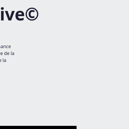
tive©
nance
e de la
 la