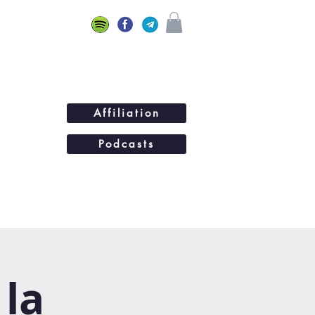
Affiliation
Podcasts
ations
BLOG
Plus...
 la