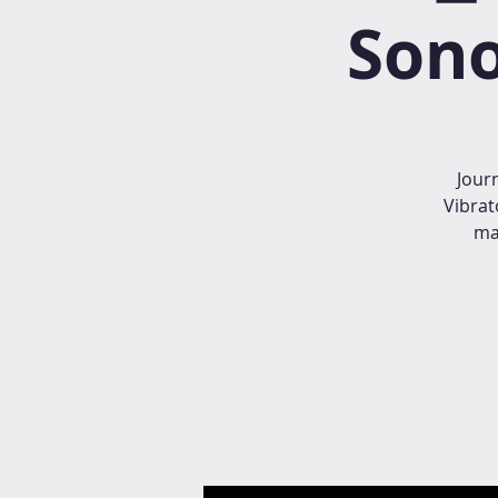
Sono
Jour
Vibrat
ma