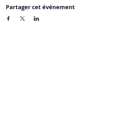
Partager cet événement
Copyright ©
2009-2026
UNISSONS - Laurent
De Vecchi :: tous droits réservés ! Site
réalisé par
BLUE WINGS Diffusion