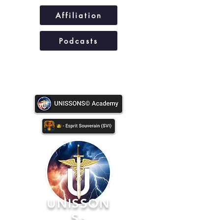
Affiliation
Podcasts
UNISSONS©
UNISSON
S
©