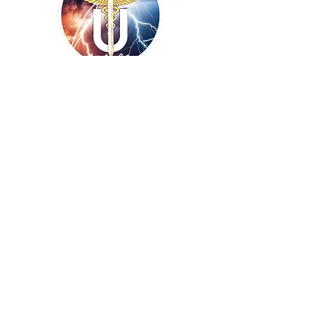
Copyright ©
2009-2026
UNISSONS - Laurent
De Vecchi :: tous droits réservés ! Site
réalisé par
BLUE WINGS Diffusion