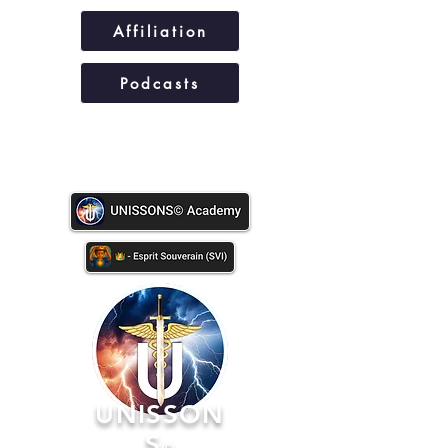
Affiliation
Podcasts
UNISSONS©
UNISSON
S
©