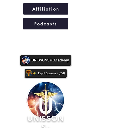
Affiliation
Podcasts
UNISSONS©
UNISSON
S
©