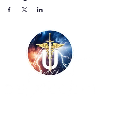
Copyright ©
2009-2026
UNISSONS - Laurent
De Vecchi :: tous droits réservés ! Site
réalisé par
BLUE WINGS Diffusion